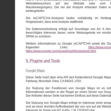
Websitebesuchers auf der Website oder vom Nut
Mausbewegungen). Die bei der Analyse erfassten Daten 
weitergeleitet.
Die reCAPTCHA-Analysen laufen vollständig im Hinterg
hingewiesen, dass eine Analyse stattfindet.
Die Datenverarbeitung erfolgt auf Grundlage von Art. 6 Abs
berechtigtes Interesse daran, seine Webangebote vor missbr
SPAM zu schützen.
Weitere Informationen zu Google reCAPTCHA sowie die Da
folgenden Links:
https://www.googl
https://www.google.com/recaptcha/intro/android.html
.
5. Plugins und Tools
Google Maps
Diese Seite nutzt über eine API den Kartendienst Google Maps.
Parkway, Mountain View, CA 94043, USA.
Zur Nutzung der Funktionen von Google Maps ist es notw
Informationen werden in der Regel an einen Server von Goog
Der Anbieter dieser Seite hat keinen Einfluss auf diese Datenü
Die Nutzung von Google Maps erfolgt im Interesse einer ans
und an einer leichten Auffindbarkeit der von uns auf der Websi
Interesse im Sinne von Art. 6 Abs. 1 lit. f DSGVO dar.