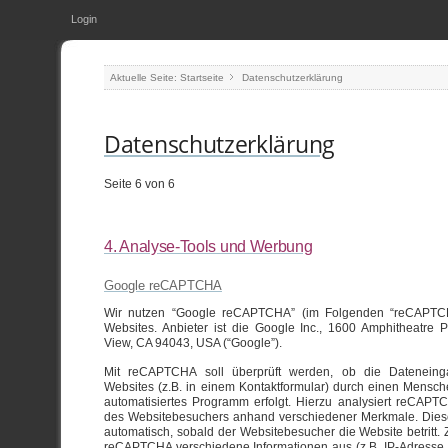
Login
Aktuelle Seite:
Startseite
Datenschutzerklärung
Datenschutzerklärung
Seite 6 von 6
4. Analyse-Tools und Werbung
Google reCAPTCHA
Wir nutzen “Google reCAPTCHA” (im Folgenden “reCAPTC
Websites. Anbieter ist die Google Inc., 1600 Amphitheatre 
View, CA 94043, USA (“Google”).
Mit reCAPTCHA soll überprüft werden, ob die Datenein
Websites (z.B. in einem Kontaktformular) durch einen Mensch
automatisiertes Programm erfolgt. Hierzu analysiert reCAPT
des Websitebesuchers anhand verschiedener Merkmale. Dies
automatisch, sobald der Websitebesucher die Website betritt. 
reCAPTCHA verschiedene Informationen aus (z.B. IP-Adresse,