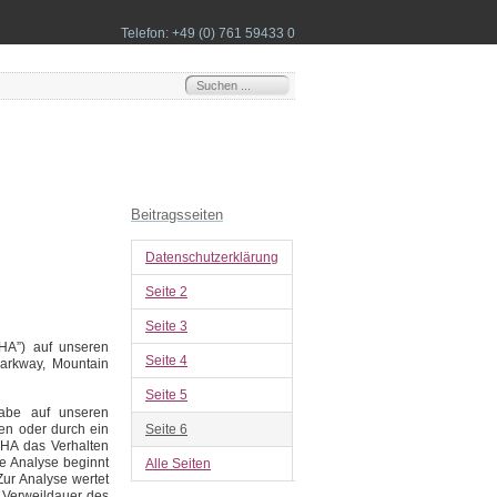
Telefon: +49 (0) 761 59433 0
Beitragsseiten
Datenschutzerklärung
Seite 2
Seite 3
HA”) auf unseren
Seite 4
Parkway, Mountain
Seite 5
gabe auf unseren
en oder durch ein
Seite 6
CHA das Verhalten
e Analyse beginnt
Alle Seiten
Zur Analyse wertet
 Verweildauer des