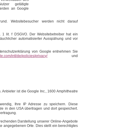
zer getätigte
werden an Google
rund. Websitebesucher werden nicht darauf
. 1 lit. f DSGVO. Der Websitebetreiber hat ein
äuchlicher automatisierter Ausspähung und vor
tenschutzerklärung von Google entnehmen Sie
e.com/intl/de/policies/privacy/
und
 Anbieter ist die Google Inc., 1600 Amphitheatre
endig, Ihre IP Adresse zu speichern. Diese
le in den USA übertragen und dort gespeichert.
bertragung.
prechenden Darstellung unserer Online-Angebote
te angegebenen Orte. Dies stellt ein berechtigtes